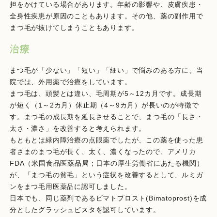
担をかけている場合があります。年齢の影響や、皮膚疾患・
全身性疾患が原因のこともあります。その他、薬の副作用で
まつ毛が抜けてしまうこともあります。
治療
まつ毛が「少ない」「短い」「細い」で悩みのある方に、当
院では、外用薬で治療をしています。
まつ毛は、頭髪とは違い、毛周期が5～12カ月です。成長期
が短く（1～2カ月）休止期（4～9カ月）が長いのが特徴で
す。まつ毛の成長期を延長させることで、まつ毛の「長さ・
太さ・濃さ」を改善すると考えられます。
もともとは緑内障治療の点眼薬でしたが、この薬を使った患
者さまのまつ毛が長く、太く、濃くなったので、アメリカ
FDA（米国食品医薬品局；日本の厚生労働省にあたる機関）
が、「まつ毛の貧毛」という症状を改善するとして、ルミガ
ンをまつ毛用医薬品に認可しました。
日本でも、同じ薬剤であるビマトプロスト(Bimatoprost)を成
分としたグラッシュビスタを認可しています。